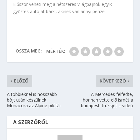
Először veheti meg a hétszeres világbajnok egyik
győztes autóját bárki, akinek van annyi pénze.
OSSZA MEG:
MÉRTÉK:
ELŐZŐ
KÖVETKEZŐ
A többieknél is hosszabb
A Mercedes felfedte,
böjt után készülnek
honnan vette elő ismét a
Monacóra az Alpine pilótái
budapesti trükkjét – videó
A SZERZŐRŐL