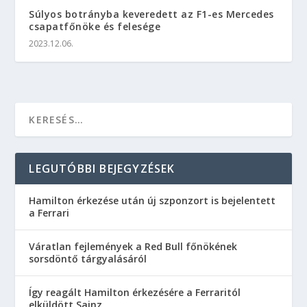
Súlyos botrányba keveredett az F1-es Mercedes
csapatfőnöke és felesége
2023.12.06.
LEGUTÓBBI BEJEGYZÉSEK
Hamilton érkezése után új szponzort is bejelentett
a Ferrari
Váratlan fejlemények a Red Bull főnökének
sorsdöntő tárgyalásáról
Így reagált Hamilton érkezésére a Ferraritól
elküldött Sainz