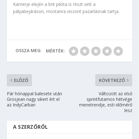
Karrierje elején a brit pilóta is részt vett a
pályabejáráson, mostanra viszont pazarlásnak tartja.
OSSZA MEG:
MÉRTÉK:
ELŐZŐ
KÖVETKEZŐ
Pár hónappal balesete után
Változott az első
Grosjean nagy sikert ért el
sprintfutamos hétvége
az IndyCarban
menetrendje, esti időmérő
lesz
A SZERZŐRŐL