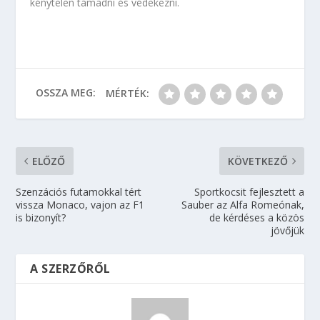
kénytelen támadni és védekezni.
OSSZA MEG:
MÉRTÉK:
ELŐZŐ
KÖVETKEZŐ
Szenzációs futamokkal tért
Sportkocsit fejlesztett a
vissza Monaco, vajon az F1
Sauber az Alfa Romeónak,
is bizonyít?
de kérdéses a közös
jövőjük
A SZERZŐRŐL