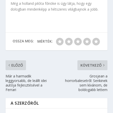
Még a holland pilóta főnöke is úgy látja, hogy egy
dologban mindenképp a hétszeres világbajnok a jobb.
OSSZA MEG:
MÉRTÉK:
ELŐZŐ
KÖVETKEZŐ
Már a harmadik
Grosjean a
leggyorsabb, de leállt idei
horrorbalesetről: Senkinek
autója fejlesztésével a
sem kívánom, de
Ferrari
boldogabb lettem
A SZERZŐRŐL