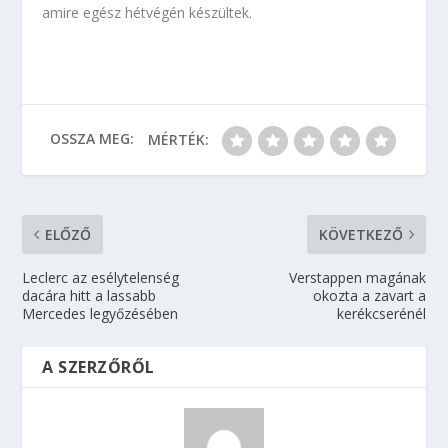
amire egész hétvégén készültek.
OSSZA MEG:
MÉRTÉK:
ELŐZŐ
KÖVETKEZŐ
Leclerc az esélytelenség
Verstappen magának
dacára hitt a lassabb
okozta a zavart a
Mercedes legyőzésében
kerékcserénél
A SZERZŐRŐL