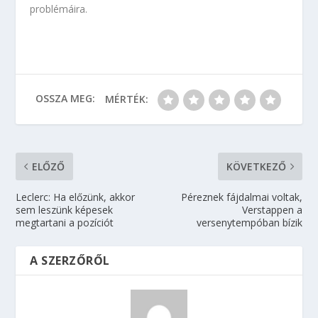
problémáira.
OSSZA MEG:
MÉRTÉK:
ELŐZŐ
KÖVETKEZŐ
Leclerc: Ha előzünk, akkor
Péreznek fájdalmai voltak,
sem leszünk képesek
Verstappen a
megtartani a pozíciót
versenytempóban bízik
A SZERZŐRŐL