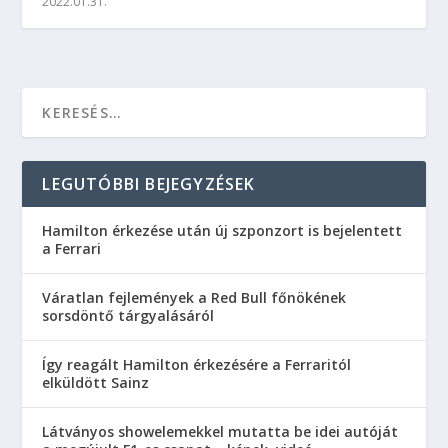
2022.01.31.
LEGUTÓBBI BEJEGYZÉSEK
Hamilton érkezése után új szponzort is bejelentett
a Ferrari
Váratlan fejlemények a Red Bull főnökének
sorsdöntő tárgyalásáról
Így reagált Hamilton érkezésére a Ferraritól
elküldött Sainz
Látványos showelemekkel mutatta be idei autóját