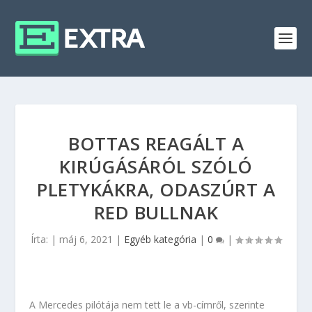
BOTTAS REAGÁLT A
KIRÚGÁSÁRÓL SZÓLÓ
PLETYKÁKRA, ODASZÚRT A
RED BULLNAK
Írta:
|
máj 6, 2021
|
Egyéb kategória
|
0
|
A Mercedes pilótája nem tett le a vb-címről, szerinte