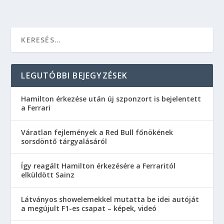
LEGUTÓBBI BEJEGYZÉSEK
Hamilton érkezése után új szponzort is bejelentett
a Ferrari
Váratlan fejlemények a Red Bull főnökének
sorsdöntő tárgyalásáról
Így reagált Hamilton érkezésére a Ferraritól
elküldött Sainz
Látványos showelemekkel mutatta be idei autóját
a megújult F1-es csapat – képek, videó