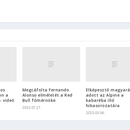
ros
Megcáfolta Fernando
Elképesztő magyar
on a
Alonso elméletét a Red
adott az Alpine a
– videó
Bull főmérnöke
kabaréba illő
hibasorozatára
2023.07.27.
2023.03.06.