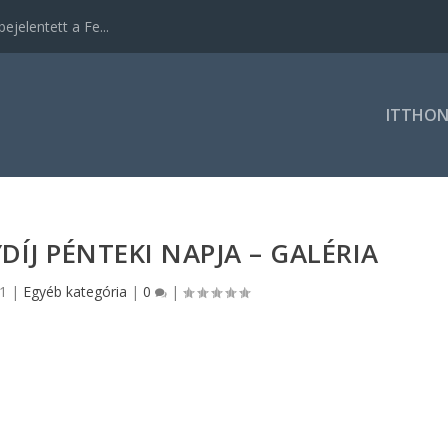
ejelentett a Fe...
ITTHO
ÍJ PÉNTEKI NAPJA – GALÉRIA
21
|
Egyéb kategória
|
0
|