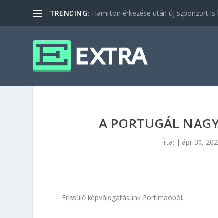
TRENDING:
Hamilton érkezése után új szponzort is b
A PORTUGÁL NAGYD
Írta:
|
ápr 30, 20
Frissülő képválogatásunk Portimaóból.