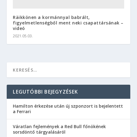
Räikkönen a kormánnyal babrált,
figyelmetlenségből ment neki csapattársának –
videó
2021.05.03.
LEGUTÓBBI BEJEGYZÉSEK
Hamilton érkezése után új szponzort is bejelentett
a Ferrari
Váratlan fejlemények a Red Bull főnökének
sorsdöntő tárgyalásáról