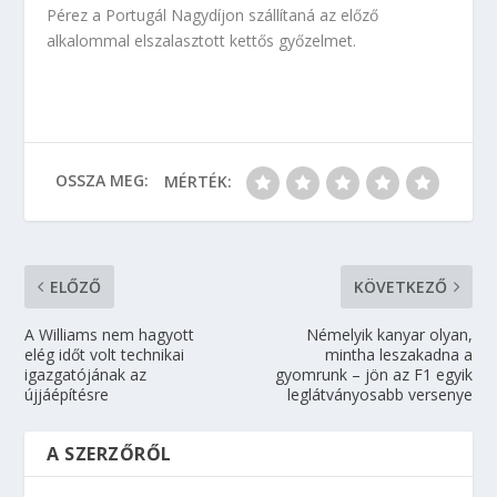
Pérez a Portugál Nagydíjon szállítaná az előző
alkalommal elszalasztott kettős győzelmet.
OSSZA MEG:
MÉRTÉK:
ELŐZŐ
KÖVETKEZŐ
A Williams nem hagyott
Némelyik kanyar olyan,
elég időt volt technikai
mintha leszakadna a
igazgatójának az
gyomrunk – jön az F1 egyik
újjáépítésre
leglátványosabb versenye
A SZERZŐRŐL