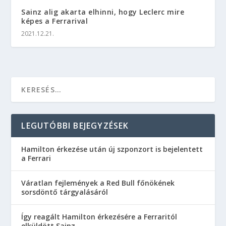
Sainz alig akarta elhinni, hogy Leclerc mire
képes a Ferrarival
2021.12.21.
LEGUTÓBBI BEJEGYZÉSEK
Hamilton érkezése után új szponzort is bejelentett
a Ferrari
Váratlan fejlemények a Red Bull főnökének
sorsdöntő tárgyalásáról
Így reagált Hamilton érkezésére a Ferraritól
elküldött Sainz