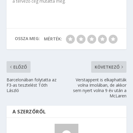
a tervező cég mutatta meg.
OSSZA MEG:
MÉRTÉK:
ELŐZŐ
KÖVETKEZŐ
Barcelonában folytatta az
Verstappent is elkaphatták
F3-as tesztelést Tóth
volna Imolában, de akkor
László
sem nyert volna 9 év után a
McLaren
A SZERZŐRŐL