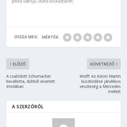
pilóta váltója, utána kockáztatott.
OSSZA MEG:
MÉRTÉK:
ELŐZŐ
KÖVETKEZŐ
A csalódott Schumacher
Wolff: Az Aston Martin
bevallotta, dühből vezetett
küszködése járulékos
Imolában
veszteség a Mercedes
mellett
A SZERZŐRŐL