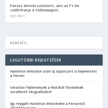
Fontos döntés született, ami az F1-be
csábíthatja a Volkswagent
2021.09.11.
LEGUTÓBBI BEJEGYZÉSEK
Hamilton érkezése után új szponzort is bejelentett
a Ferrari
Váratlan fejlemények a Red Bull főnökének
sorsdöntő tárgyalásáról
Így reagált Hamilton érkezésére a Ferraritól
elküldött Sainz