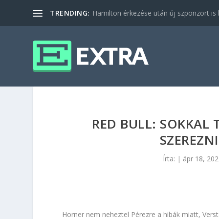
TRENDING:
Hamilton érkezése után új szponzort is b
RED BULL: SOKKAL
SZEREZNI
Írta:
|
ápr 18, 20
Horner nem neheztel Pérezre a hibák miatt, Vers