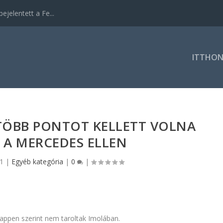
ejelentett a Fe...
ITTHO
 TÖBB PONTOT KELLETT VOLNA
 A MERCEDES ELLEN
21
|
Egyéb kategória
|
0
|
tappen szerint nem taroltak Imolában.