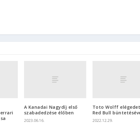
A Kanadai Nagydíj első
Toto Wolff elégedet
errari
szabadedzése élőben
Red Bull büntetésév
ása
2023.06.16.
2022.12.29.