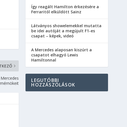
Így reagált Hamilton érkezésére a
Ferraritól elküldött Sainz
Látványos showelemekkel mutatta
be idei autóját a megújult F1-es
csapat – képek, videó
A Mercedes alaposan kiszúrt a
csapatot elhagyó Lewis
Hamiltonnal
TKEZŐ
a Mercedes
LEGUTÓBBI
mérnökeit
HOZZÁSZÓLÁSOK