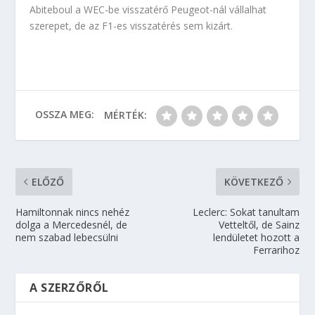
Abiteboul a WEC-be visszatérő Peugeot-nál vállalhat
szerepet, de az F1-es visszatérés sem kizárt.
OSSZA MEG:
MÉRTÉK:
ELŐZŐ
KÖVETKEZŐ
Hamiltonnak nincs nehéz
Leclerc: Sokat tanultam
dolga a Mercedesnél, de
Vetteltől, de Sainz
nem szabad lebecsülni
lendületet hozott a
Ferrarihoz
A SZERZŐRŐL