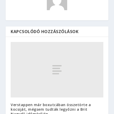
KAPCSOLÓDÓ HOZZÁSZÓLÁSOK
Verstappen már boxutcában összetörte a
kocsiját, mégsem tudták legyőzni a Brit
Nagydíj időmérőjén