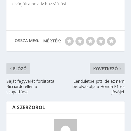
elvárják a pozitív hozzáállást.
OSSZA MEG:
MÉRTÉK:
ELŐZŐ
KÖVETKEZŐ
Saját fegyverét fordította
Lendületbe jött, de ez nem
Ricciardo ellen a
befolyásolja a Honda F1-es
csapattársa
jövőjét
A SZERZŐRŐL