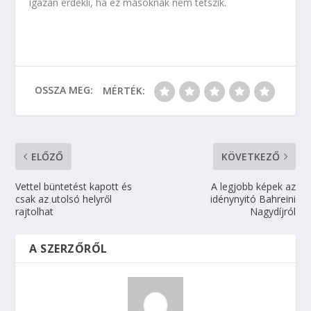
igazán érdekli, ha ez másoknak nem tetszik.
OSSZA MEG:
MÉRTÉK:
ELŐZŐ
KÖVETKEZŐ
Vettel büntetést kapott és
A legjobb képek az
csak az utolsó helyről
idénynyitó Bahreini
rajtolhat
Nagydíjról
A SZERZŐRŐL