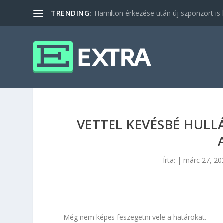
TRENDING:
Hamilton érkezése után új szponzort is b
VETTEL KEVÉSBÉ HULL
Írta:
|
márc 27, 20
Még nem képes feszegetni vele a határokat.