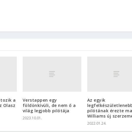
tozik a
Verstappen egy
Az egyik
z Olasz
földönkívüli, de nem ő a
legfelkészületleneb
világ legjobb pilótája
pilótának érezte m
Williams új szerzem
2023.10.01.
2022.01.24.