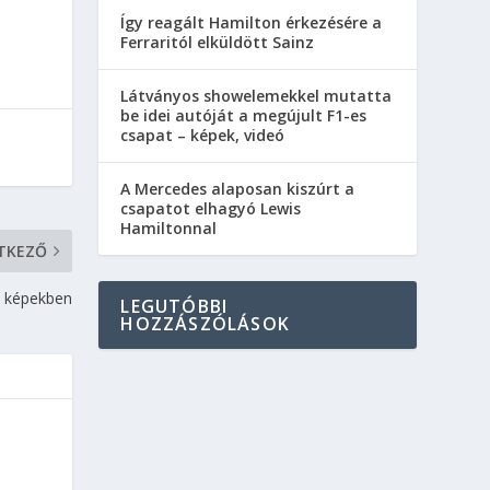
Így reagált Hamilton érkezésére a
Ferraritól elküldött Sainz
Látványos showelemekkel mutatta
be idei autóját a megújult F1-es
csapat – képek, videó
A Mercedes alaposan kiszúrt a
csapatot elhagyó Lewis
Hamiltonnal
TKEZŐ
a képekben
LEGUTÓBBI
HOZZÁSZÓLÁSOK