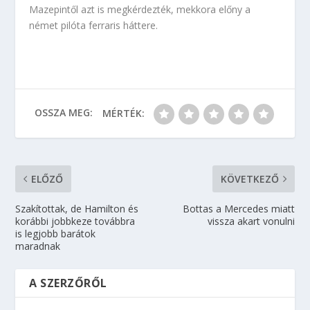
Mazepintől azt is megkérdezték, mekkora előny a
német pilóta ferraris háttere.
OSSZA MEG:
MÉRTÉK:
ELŐZŐ
KÖVETKEZŐ
Szakítottak, de Hamilton és
Bottas a Mercedes miatt
korábbi jobbkeze továbbra
vissza akart vonulni
is legjobb barátok
maradnak
A SZERZŐRŐL