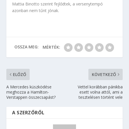
Mattia Binotto szerint fejlődtek, a versenytempó
azonban nem tűnt jónak.
OSSZA MEG:
MÉRTÉK:
ELŐZŐ
KÖVETKEZŐ
A Mercedes küszködése
Vettel korábban pánikba
meghozza a Hamilton-
esett volna attól, ami a
Verstappen összecsapást?
tesztelésen történt vele
A SZERZŐRŐL