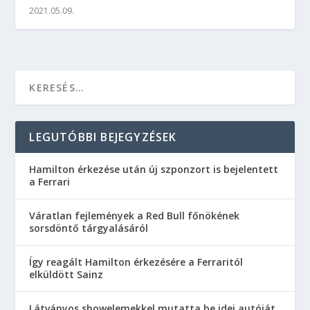
2021.05.09.
LEGUTÓBBI BEJEGYZÉSEK
Hamilton érkezése után új szponzort is bejelentett
a Ferrari
Váratlan fejlemények a Red Bull főnökének
sorsdöntő tárgyalásáról
Így reagált Hamilton érkezésére a Ferraritól
elküldött Sainz
Látványos showelemekkel mutatta be idei autóját