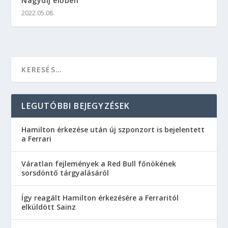
Nagydíj élőben
2022.05.08.
LEGUTÓBBI BEJEGYZÉSEK
Hamilton érkezése után új szponzort is bejelentett
a Ferrari
Váratlan fejlemények a Red Bull főnökének
sorsdöntő tárgyalásáról
Így reagált Hamilton érkezésére a Ferraritól
elküldött Sainz