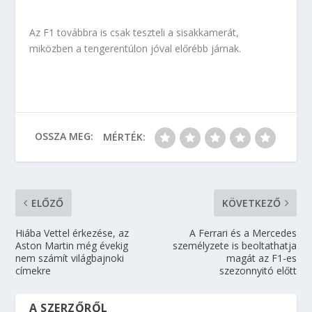
Az F1 továbbra is csak teszteli a sisakkamerát,
miközben a tengerentúlon jóval előrébb járnak.
OSSZA MEG:
MÉRTÉK:
ELŐZŐ
KÖVETKEZŐ
Hiába Vettel érkezése, az
A Ferrari és a Mercedes
Aston Martin még évekig
személyzete is beoltathatja
nem számít világbajnoki
magát az F1-es
címekre
szezonnyitó előtt
A SZERZŐRŐL