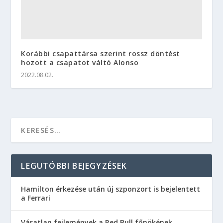
Korábbi csapattársa szerint rossz döntést
hozott a csapatot váltó Alonso
2022.08.02.
LEGUTÓBBI BEJEGYZÉSEK
Hamilton érkezése után új szponzort is bejelentett
a Ferrari
Váratlan fejlemények a Red Bull főnökének