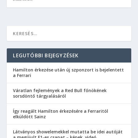
LEGUTÓBBI BEJEGYZÉSEK
Hamilton érkezése után új szponzort is bejelentett
a Ferrari
Váratlan fejlemények a Red Bull főnökének
sorsdöntő tárgyalásáról
Így reagált Hamilton érkezésére a Ferraritól
elküldött Sainz
Látványos showelemekkel mutatta be idei autóját
a megújult F1-es csapat – képek, videó