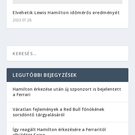
Elvehetik Lewis Hamilton időmérős eredményét
2023.07.28.
LEGUTÓBBI BEJEGYZÉSEK
Hamilton érkezése után új szponzort is bejelentett
a Ferrari
Váratlan fejlemények a Red Bull főnökének
sorsdöntő tárgyalásáról
Így reagált Hamilton érkezésére a Ferraritól
elküldött Sainz