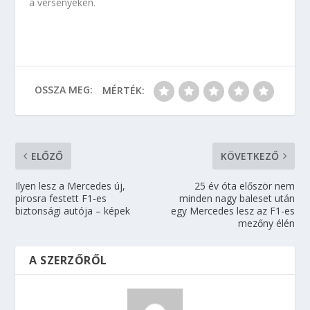
a versenyeken.
OSSZA MEG:
MÉRTÉK:
ELŐZŐ
KÖVETKEZŐ
Ilyen lesz a Mercedes új,
25 év óta először nem
pirosra festett F1-es
minden nagy baleset után
biztonsági autója – képek
egy Mercedes lesz az F1-es
mezőny élén
A SZERZŐRŐL