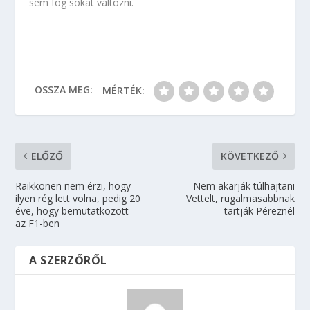
sem fog sokat változni.
OSSZA MEG:
MÉRTÉK:
ELŐZŐ
KÖVETKEZŐ
Räikkönen nem érzi, hogy
Nem akarják túlhajtani
ilyen rég lett volna, pedig 20
Vettelt, rugalmasabbnak
éve, hogy bemutatkozott
tartják Péreznél
az F1-ben
A SZERZŐRŐL