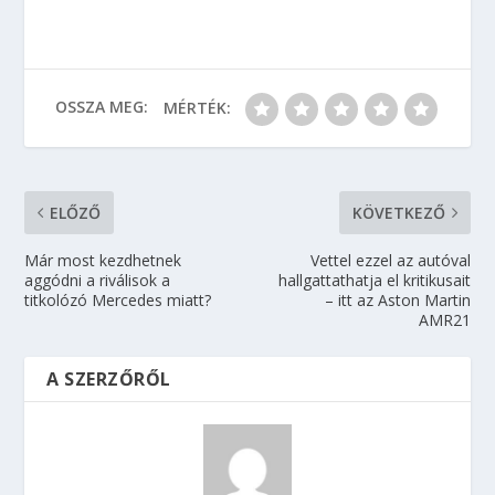
OSSZA MEG:
MÉRTÉK:
ELŐZŐ
KÖVETKEZŐ
Már most kezdhetnek
Vettel ezzel az autóval
aggódni a riválisok a
hallgattathatja el kritikusait
titkolózó Mercedes miatt?
– itt az Aston Martin
AMR21
A SZERZŐRŐL