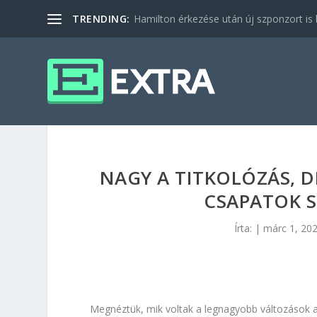
TRENDING:
Hamilton érkezése után új szponzort is b
NAGY A TITKOLÓZÁS, D
CSAPATOK S
Írta:
|
márc 1, 20
Megnéztük, mik voltak a legnagyobb változások 