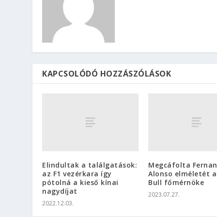
KAPCSOLÓDÓ HOZZÁSZÓLÁSOK
Elindultak a találgatások:
Megcáfolta Ferna
az F1 vezérkara így
Alonso elméletét a
pótolná a kieső kínai
Bull főmérnöke
nagydíjat
2023.07.27.
2022.12.03.