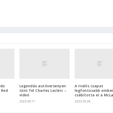
ndo
Legendás autóversenyen
A rivális csapat
 Red
tűnt fel Charles Leclerc –
legfontosabb embe
videó
csábította el a McL
2023.06.11.
2023.03.28.