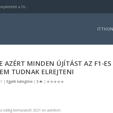
ejelentett a Fe...
ITTHO
E AZÉRT MINDEN ÚJÍTÁST AZ F1-ES
EM TUDNAK ELREJTENI
21
|
Egyéb kategória
|
0
|
az eddig bemutatott 2021-es autókon.