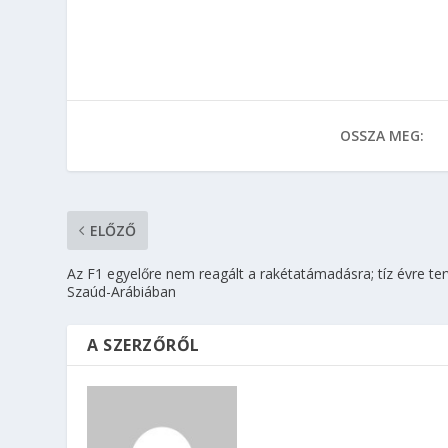
OSSZA MEG:
ELŐZŐ
Az F1 egyelőre nem reagált a rakétatámadásra; tíz évre te
Szaúd-Arábiában
A SZERZŐRŐL