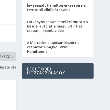
Így reagált Hamilton érkezésére a
Ferraritól elküldött Sainz
Látványos showelemekkel mutatta
be idei autóját a megújult F1-es
csapat – képek, videó
A Mercedes alaposan kiszúrt a
csapatot elhagyó Lewis
Hamiltonnal
TKEZŐ
lesete óta
LEGUTÓBBI
HOZZÁSZÓLÁSOK