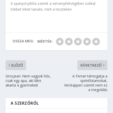
A spanyol pilóta szerint a versenyhétvégéken sokkal
többet lehet tanulni, mint a teszteken.
OSSZA MEG:
MÉRTÉK:
ELŐZŐ
KÖVETKEZŐ
Grosjean: Nem vagyok hős,
A Ferrari támogatja a
csak egy apa, aki látni
sprintfutamokat,
akarta a gyermekeit
Verstappen szerint nem ez
a megoldás
A SZERZŐRŐL