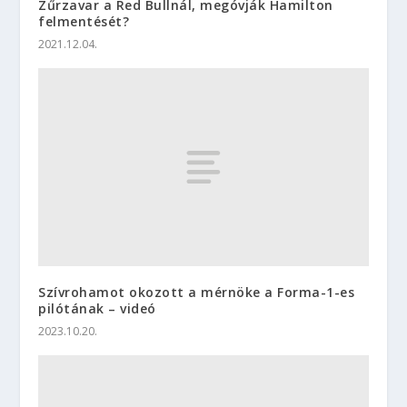
Zűrzavar a Red Bullnál, megóvják Hamilton
felmentését?
2021.12.04.
Szívrohamot okozott a mérnöke a Forma-1-es
pilótának – videó
2023.10.20.