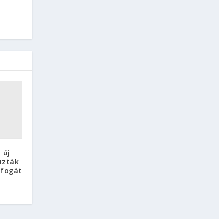
 új
úzták
gfogát