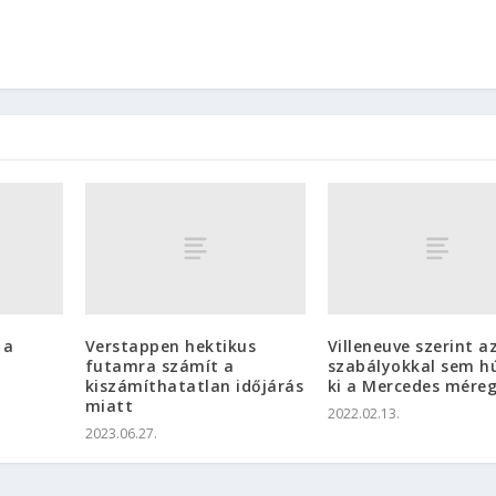
 a
Verstappen hektikus
Villeneuve szerint az
futamra számít a
szabályokkal sem h
kiszámíthatatlan időjárás
ki a Mercedes mére
miatt
2022.02.13.
2023.06.27.