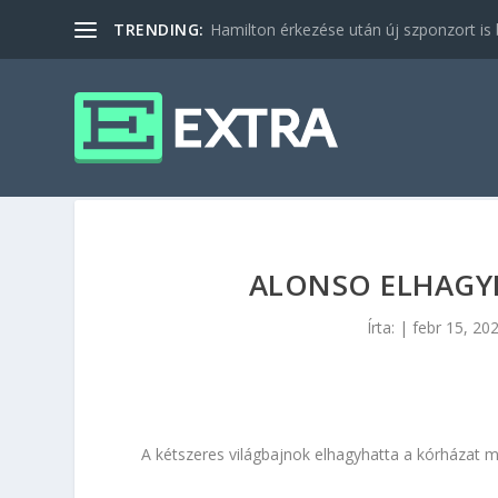
TRENDING:
Hamilton érkezése után új szponzort is b
ALONSO ELHAGY
Írta:
|
febr 15, 20
A kétszeres világbajnok elhagyhatta a kórházat m