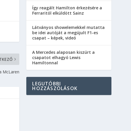
Így reagált Hamilton érkezésére a
Ferraritól elküldött Sainz
Látványos showelemekkel mutatta
be idei autóját a megújult F1-es
csapat – képek, videó
A Mercedes alaposan kiszúrt a
csapatot elhagyó Lewis
TKEZŐ
Hamiltonnal
 a McLaren
LEGUTÓBBI
HOZZÁSZÓLÁSOK