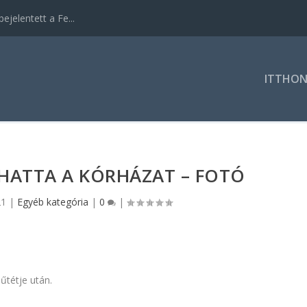
ejelentett a Fe...
ITTHO
HATTA A KÓRHÁZAT – FOTÓ
21
|
Egyéb kategória
|
0
|
űtétje után.