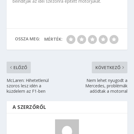
beindítják az idei szezonra épített motorjukat.
OSSZA MEG:
MÉRTÉK:
ELŐZŐ
KÖVETKEZŐ
McLaren: Hihetetlenül
Nem lehet nyugodt a
szoros lesz idén a
Mercedes, problémák
küzdelem az F1-ben
adódtak a motorral
A SZERZŐRŐL