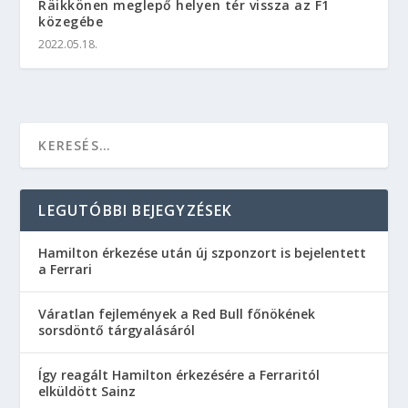
Räikkönen meglepő helyen tér vissza az F1
közegébe
2022.05.18.
LEGUTÓBBI BEJEGYZÉSEK
Hamilton érkezése után új szponzort is bejelentett
a Ferrari
Váratlan fejlemények a Red Bull főnökének
sorsdöntő tárgyalásáról
Így reagált Hamilton érkezésére a Ferraritól
elküldött Sainz