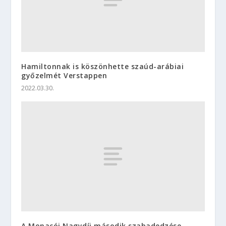
Hamiltonnak is köszönhette szaúd-arábiai
győzelmét Verstappen
2022.03.30.
A Monacói Nagydíj második szabadedzése