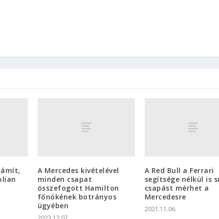
zámít,
A Mercedes kivételével
A Red Bull a Ferrari
olian
minden csapat
segítsége nélkül is 
összefogott Hamilton
csapást mérhet a
főnökének botrányos
Mercedesre
ügyében
2021.11.06.
2023.12.07.