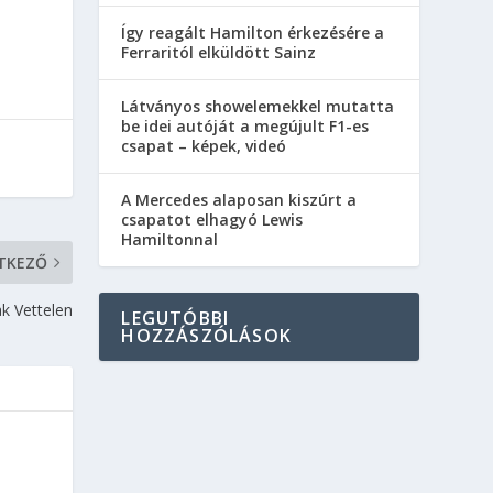
Így reagált Hamilton érkezésére a
Ferraritól elküldött Sainz
Látványos showelemekkel mutatta
be idei autóját a megújult F1-es
csapat – képek, videó
A Mercedes alaposan kiszúrt a
csapatot elhagyó Lewis
Hamiltonnal
TKEZŐ
k Vettelen
LEGUTÓBBI
HOZZÁSZÓLÁSOK