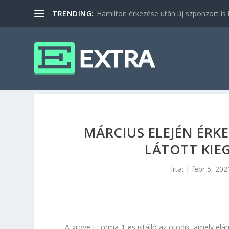
TRENDING:
Hamilton érkezése után új szponzort is b
MÁRCIUS ELEJÉN ÉRKE
LÁTOTT KIEG
Írta:
|
febr 5, 202
A grove-i Forma-1-es istálló az ötödik, amely el