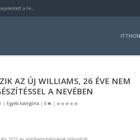
ejelentett a Fe...
ITTHO
ZIK AZ ÚJ WILLIAMS, 26 ÉVE NEM
ÉSZÍTÉSSEL A NEVÉBEN
1
|
Egyéb kategória
|
0
|
árulta 2021-es autóbemutatójának időpontját.