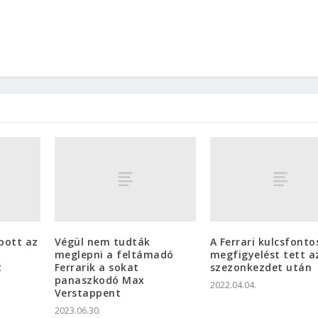
pott az
Végül nem tudták
A Ferrari kulcsfont
meglepni a feltámadó
megfigyelést tett a
t
Ferrarik a sokat
szezonkezdet után
panaszkodó Max
2022.04.04.
Verstappent
2023.06.30.