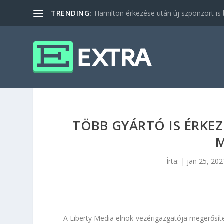
TRENDING:
Hamilton érkezése után új szponzort is b
TÖBB GYÁRTÓ IS ÉRKEZ
M
Írta:
|
jan 25, 202
A Liberty Media elnök-vezérigazgatója megerősíte