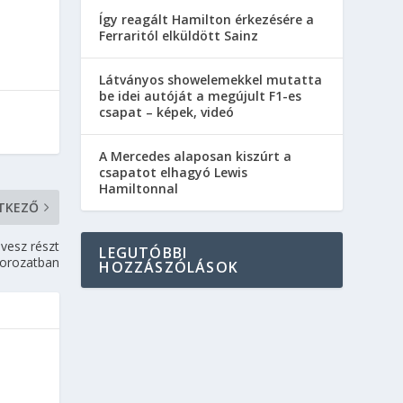
Így reagált Hamilton érkezésére a
Ferraritól elküldött Sainz
Látványos showelemekkel mutatta
be idei autóját a megújult F1-es
csapat – képek, videó
A Mercedes alaposan kiszúrt a
csapatot elhagyó Lewis
Hamiltonnal
TKEZŐ
vesz részt
LEGUTÓBBI
sorozatban
HOZZÁSZÓLÁSOK