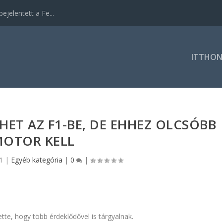
ejelentett a Fe...
ITTHO
HET AZ F1-BE, DE EHHEZ OLCSÓBB
OTOR KELL
1
|
Egyéb kategória
|
0
|
tte, hogy több érdeklődővel is tárgyalnak.