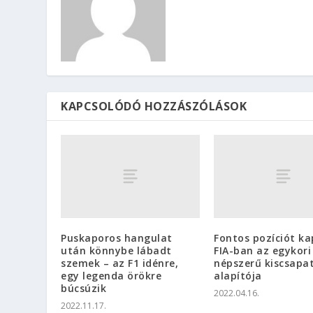
KAPCSOLÓDÓ HOZZÁSZÓLÁSOK
Puskaporos hangulat
Fontos pozíciót ka
után könnybe lábadt
FIA-ban az egykori
szemek – az F1 idénre,
népszerű kiscsapa
egy legenda örökre
alapítója
búcsúzik
2022.04.16.
2022.11.17.