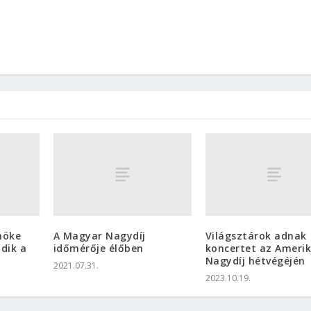
nöke
A Magyar Nagydíj
Világsztárok adnak
dik a
időmérője élőben
koncertet az Amerik
Nagydíj hétvégéjén
2021.07.31.
2023.10.19.