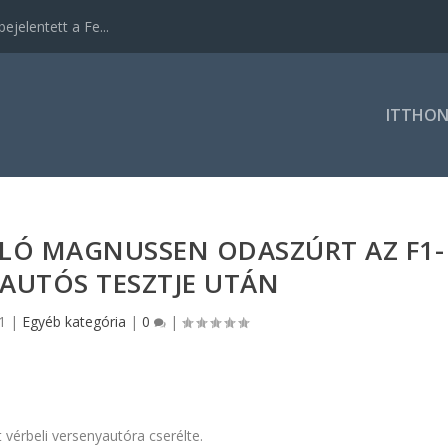
ejelentett a Fe...
ITTHO
LÓ MAGNUSSEN ODASZÚRT AZ F1-
AUTÓS TESZTJE UTÁN
1
|
Egyéb kategória
|
0
|
t vérbeli versenyautóra cserélte.