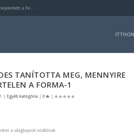
ejelentett a Fe...
ITTHO
DES TANÍTOTTA MEG, MENNYIRE
TELEN A FORMA-1
1
|
Egyéb kategória
|
0
|
nhet a világbajnok istállónak.