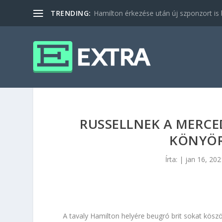
TRENDING:
Hamilton érkezése után új szponzort is b
RUSSELLNEK A MERCE
KÖNYÖR
Írta:
|
jan 16, 202
A tavaly Hamilton helyére beugró brit sokat köszö