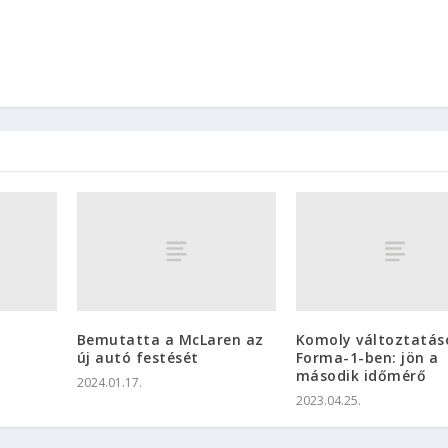
–
Bemutatta a McLaren az
Komoly változtatás
új autó festését
Forma-1-ben: jön a
második időmérő
2024.01.17.
2023.04.25.