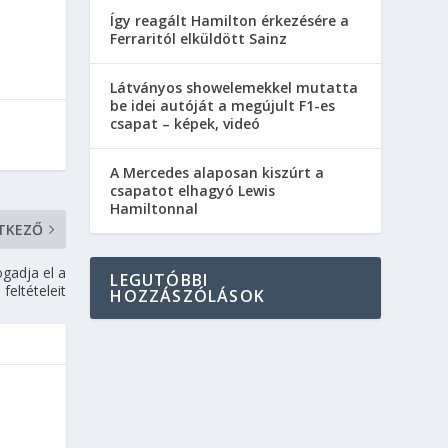
Így reagált Hamilton érkezésére a
Ferraritól elküldött Sainz
Látványos showelemekkel mutatta
be idei autóját a megújult F1-es
csapat – képek, videó
A Mercedes alaposan kiszúrt a
csapatot elhagyó Lewis
Hamiltonnal
TKEZŐ
gadja el a
LEGUTÓBBI
feltételeit
HOZZÁSZÓLÁSOK