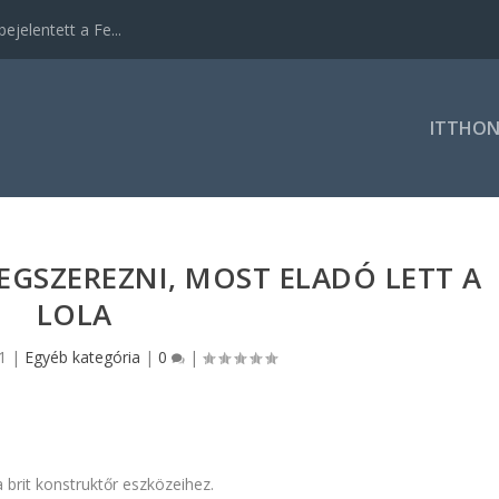
ejelentett a Fe...
ITTHO
GSZEREZNI, MOST ELADÓ LETT A
LOLA
1
|
Egyéb kategória
|
0
|
 brit konstruktőr eszközeihez.