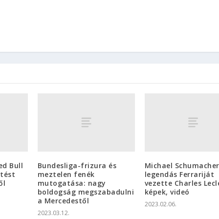
d Bull
Bundesliga-frizura és
Michael Schumache
tést
meztelen fenék
legendás Ferrariját
ől
mutogatása: nagy
vezette Charles Lecl
boldogság megszabadulni
képek, videó
a Mercedestől
2023.02.06.
2023.03.12.