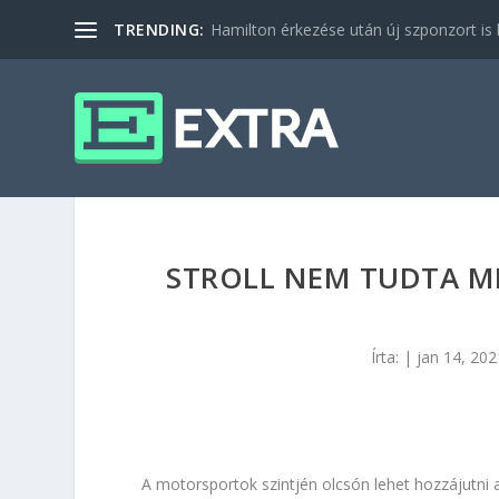
TRENDING:
Hamilton érkezése után új szponzort is b
STROLL NEM TUDTA ME
Írta:
|
jan 14, 202
A motorsportok szintjén olcsón lehet hozzájutni a