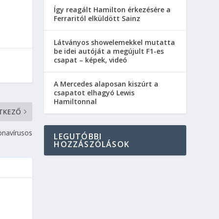
Így reagált Hamilton érkezésére a
Ferraritól elküldött Sainz
Látványos showelemekkel mutatta
be idei autóját a megújult F1-es
csapat – képek, videó
A Mercedes alaposan kiszúrt a
csapatot elhagyó Lewis
Hamiltonnal
TKEZŐ
ronavírusos
LEGUTÓBBI
HOZZÁSZÓLÁSOK