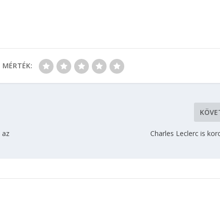
MÉRTÉK:
KÖVE
 az
Charles Leclerc is ko